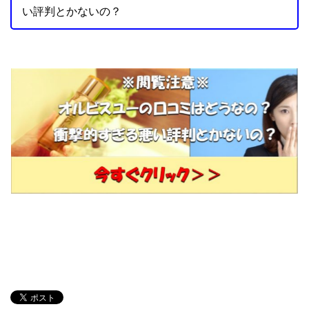
b
い評判とかないの？
o
o
k