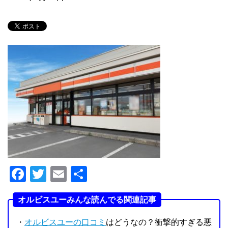
F
T
E
共
a
wi
m
有
オルビスユーみんな読んでる関連記事
c
tt
ail
e
er
・
オルビスユーの口コミ
はどうなの？衝撃的すぎる悪