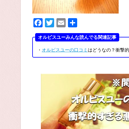
F
T
E
共
a
wi
m
有
オルビスユーみんな読んでる関連記事
c
tt
ail
e
er
・
オルビスユーの口コミ
はどうなの？衝撃
b
o
o
k