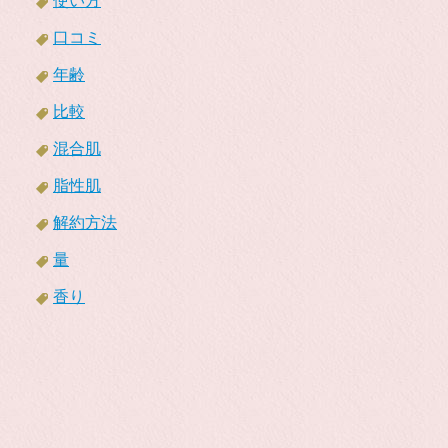
使い方
口コミ
年齢
比較
混合肌
脂性肌
解約方法
量
香り