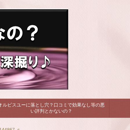
オルビスユーに落とし穴？口コミで効果なし等の悪
い評判とかないの？
144867_s