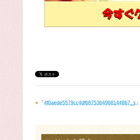
「
4f0aede5579cc4df68753b4968144867_s