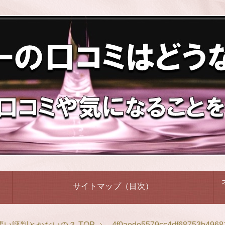
サイトマップ（目次）
悪い評判とかないの？
TOP
4f0aede5579cc4df68753b4968