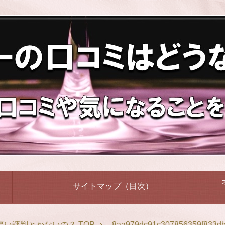
サイトマップ（目次）
悪い評判とかないの？
TOP
8aa979dc91c307856359f833d