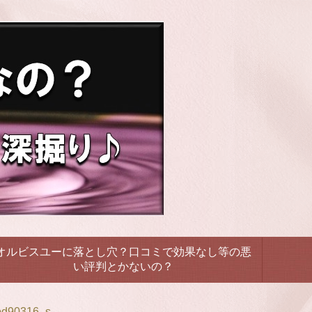
オルビスユーに落とし穴？口コミで効果なし等の悪
い評判とかないの？
bd90316_s