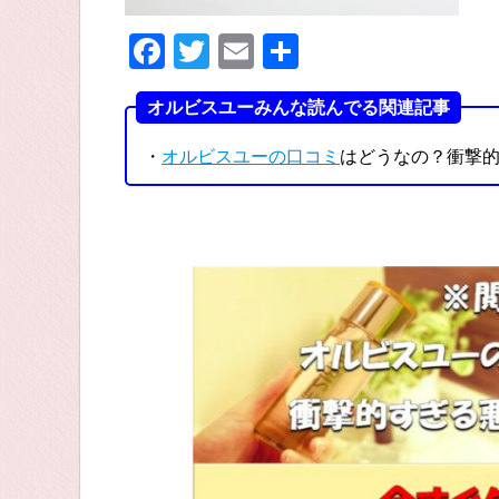
F
T
E
共
a
wi
m
有
オルビスユーみんな読んでる関連記事
c
tt
ail
e
er
・
オルビスユーの口コミ
はどうなの？衝撃
b
o
o
k