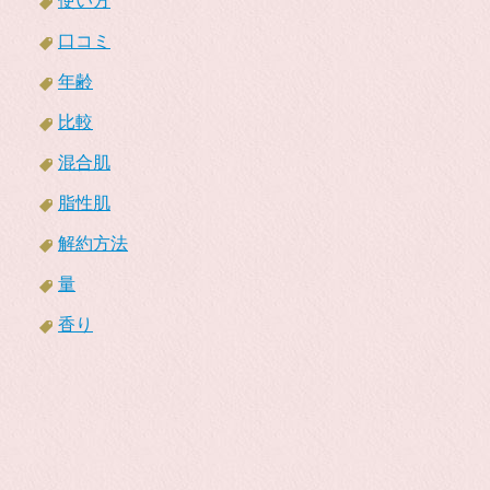
使い方
口コミ
年齢
比較
混合肌
脂性肌
解約方法
量
香り