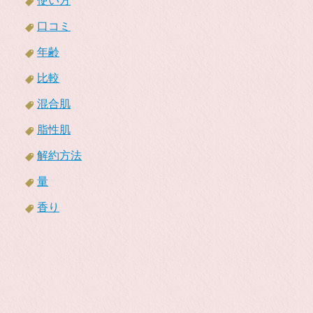
使い方
口コミ
年齢
比較
混合肌
脂性肌
解約方法
量
香り